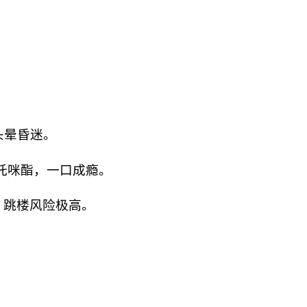
头晕昏迷。
依托咪酯，一口成瘾。
、跳楼风险极高。