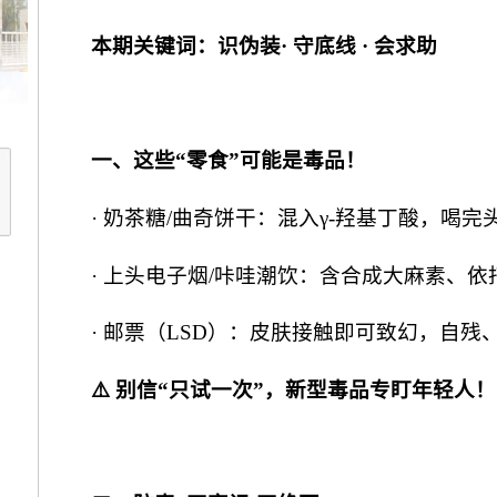
本期关键词：识伪装· 守底线 · 会求助
一、这些“零食”可能是毒品！
· 奶茶糖/曲奇饼干：混入γ-羟基丁酸，喝完
· 上头电子烟/咔哇潮饮：含合成大麻素、
· 邮票（LSD）：皮肤接触即可致幻，自残
⚠️ 别信“只试一次”，新型毒品专盯年轻人！