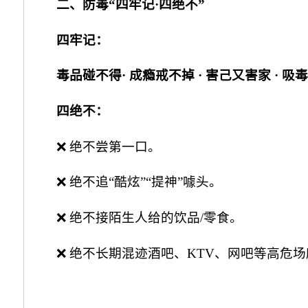
二、防毒“四牢记·四绝不”
四牢记：
毒品碰不得· 成瘾戒不掉 · 害己又害家 · 吸
四绝不：
❌ 绝不尝第一口。
❌ 绝不追“酷炫”“提神”噱头。
❌ 绝不接陌生人给的饮品/零食。
❌ 绝不长期混迹酒吧、KTV、网吧等高危