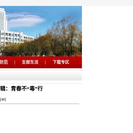
防范
|
支部生活
|
下载专区
辑：青春不“毒”行
[
46
]