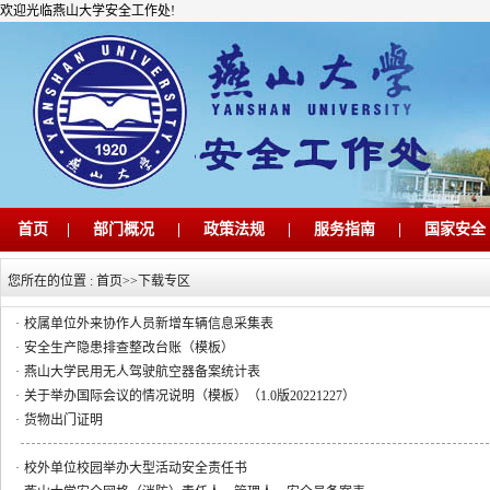
欢迎光临燕山大学安全工作处!
首页
|
部门概况
|
政策法规
|
服务指南
|
国家安全
您所在的位置 :
首页
>>
下载专区
·
校属单位外来协作人员新增车辆信息采集表
·
安全生产隐患排查整改台账（模板）
·
燕山大学民用无人驾驶航空器备案统计表
·
关于举办国际会议的情况说明（模板）（1.0版20221227）
·
货物出门证明
·
校外单位校园举办大型活动安全责任书