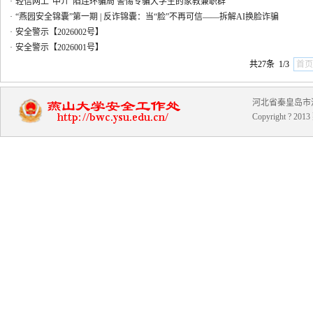
·
轻信网上“中介”陷连环骗局 警惕专骗大学生的家教兼职群
·
“燕园安全锦囊”第一期 | 反诈锦囊：当“脸”不再可信——拆解AI换脸诈骗
·
安全警示【2026002号】
·
安全警示【2026001号】
共27条 1/3
首
河北省秦皇岛市河北大
Copyright