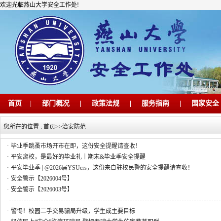
欢迎光临燕山大学安全工作处!
首页
|
部门概况
|
政策法规
|
服务指南
|
国家安全
您所在的位置 :
首页
>>
治安防范
·
毕业季跳蚤市场开市在即，这份安全提醒请查收！
·
平安离校，是最好的毕业礼｜期末&毕业季安全提醒
·
平安毕业季 | @2026届YSUers，这份来自驻校民警的安全提醒请查收！
·
安全警示【2026004号】
·
安全警示【2026003号】
·
警惕！校园二手交易骗局升级，学生成主要目标